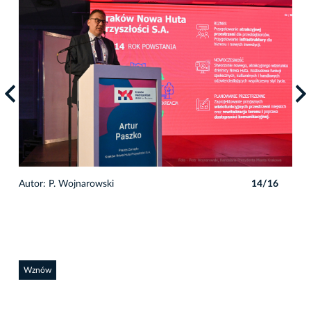
6
Autor: P. Wojnarowski
14/16
Auto
Wznów