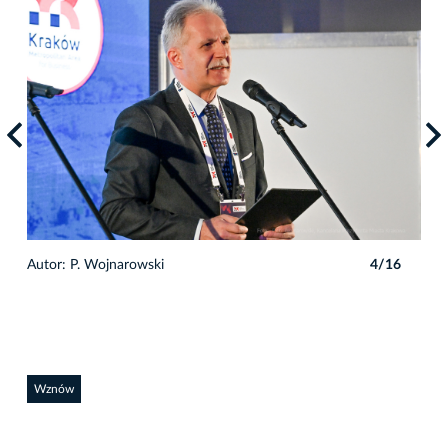
6
Autor: P. Wojnarowski
4/16
Auto
Wznów