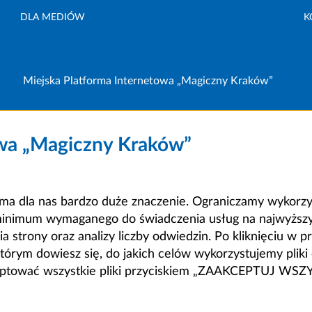
DLA MEDIÓW
K
Miejska Platforma Internetowa „Magiczny Kraków”
owa „Magiczny Kraków”
a dla nas bardzo duże znaczenie. Ograniczamy wykorzyst
minimum wymaganego do świadczenia usług na najwyższym
strony oraz analizy liczby odwiedzin. Po kliknięciu w pr
m dowiesz się, do jakich celów wykorzystujemy pliki c
ceptować wszystkie pliki przyciskiem „ZAAKCEPTUJ WS