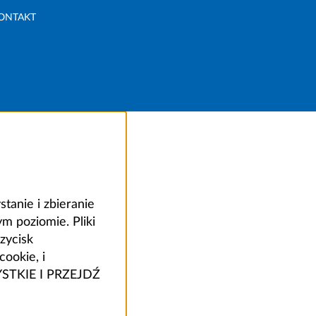
ONTAKT
anie i zbieranie
 poziomie. Pliki
zycisk
ookie, i
ZYSTKIE I PRZEJDŹ