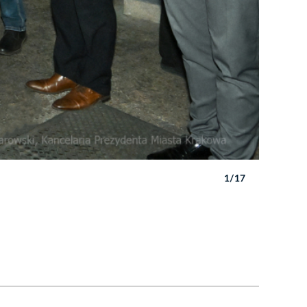
1/17
Autor: P. 