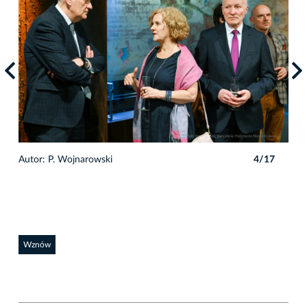
7
Autor: P. Wojnarowski
4/17
Auto
Wznów