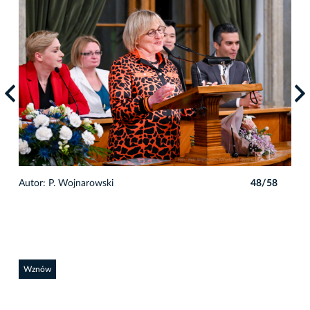
8
Autor: P. Wojnarowski
48/58
Auto
Wznów