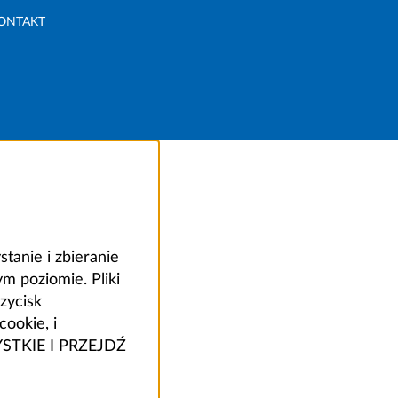
ONTAKT
anie i zbieranie
 poziomie. Pliki
zycisk
ookie, i
ZYSTKIE I PRZEJDŹ