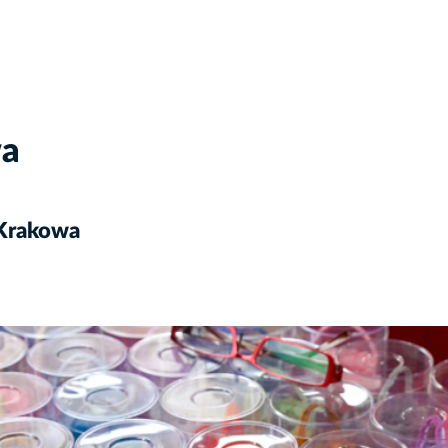
wa
 Krakowa