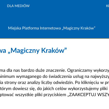
DLA MEDIÓW
K
Miejska Platforma Internetowa „Magiczny Kraków”
owa „Magiczny Kraków”
a dla nas bardzo duże znaczenie. Ograniczamy wykorzyst
minimum wymaganego do świadczenia usług na najwyższym
strony oraz analizy liczby odwiedzin. Po kliknięciu w pr
m dowiesz się, do jakich celów wykorzystujemy pliki c
ceptować wszystkie pliki przyciskiem „ZAAKCEPTUJ WS