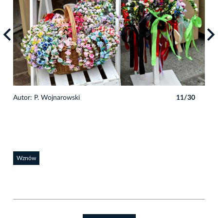
0
Autor: P. Wojnarowski
11/30
Auto
Wznów