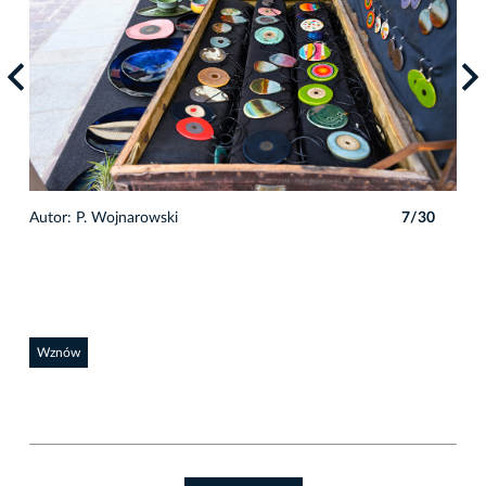
0
Autor: P. Wojnarowski
7/30
Auto
Wznów