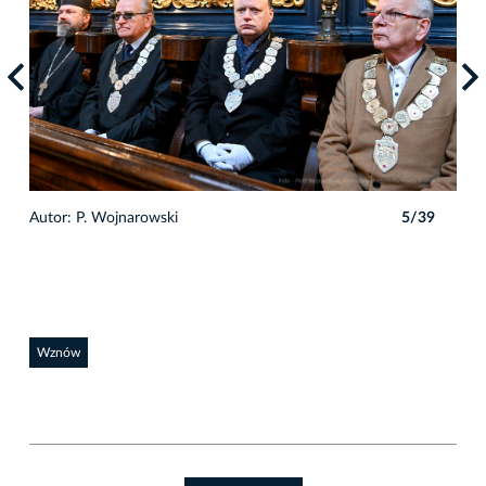
9
Autor: P. Wojnarowski
5/39
Auto
Wznów