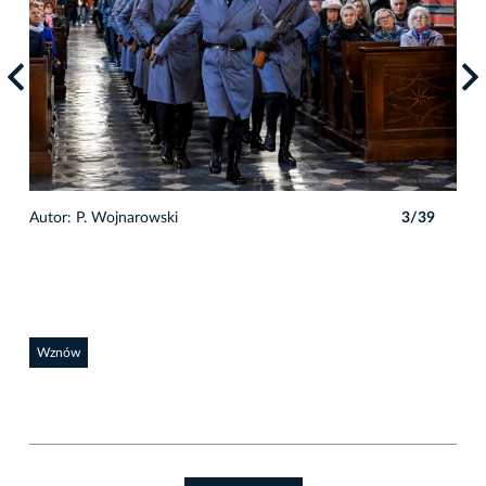
9
Autor: P. Wojnarowski
3/39
Auto
Wznów