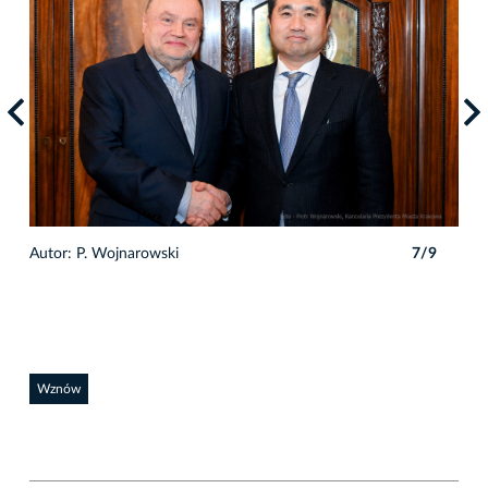
9
Autor: P. Wojnarowski
7/9
Auto
Wznów