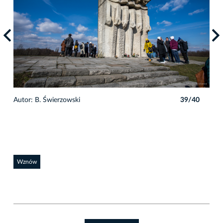
0
Autor: B. Świerzowski
39/40
Auto
Wznów