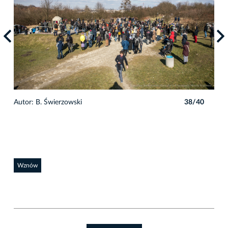
0
Autor: B. Świerzowski
38/40
Auto
Wznów