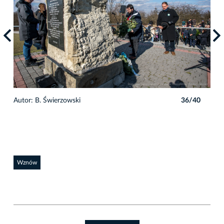
0
Autor: B. Świerzowski
36/40
Auto
Wznów