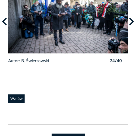
0
Autor: B. Świerzowski
24/40
Auto
Wznów