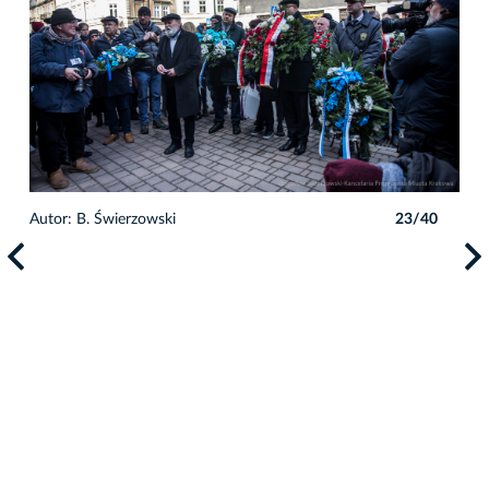
Autor: B. Świerzowski
23/40
Auto