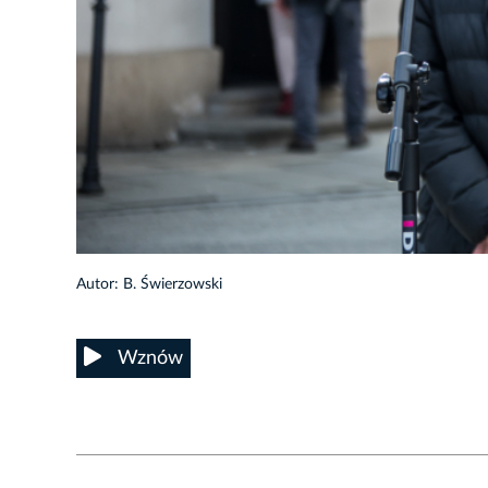
6/40
Autor: B. Świerzowski
Wznów