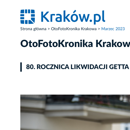
Strona główna
OtoFotoKronika Krakowa
Marzec 2023
OtoFotoKronika Krako
80. ROCZNICA LIKWIDACJI GETTA
ZDJĘCIE