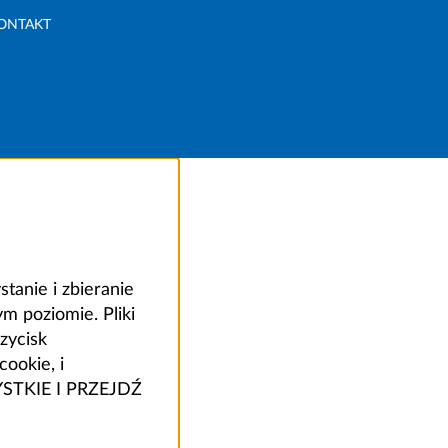
ONTAKT
anie i zbieranie
 poziomie. Pliki
zycisk
ookie, i
ZYSTKIE I PRZEJDŹ