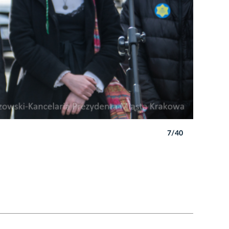
7/40
Autor: B. 