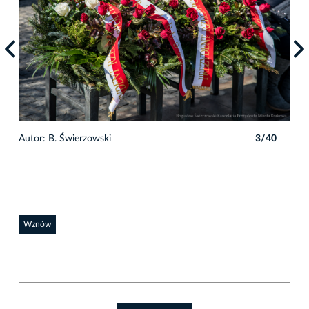
0
Autor: B. Świerzowski
3/40
Auto
Wznów