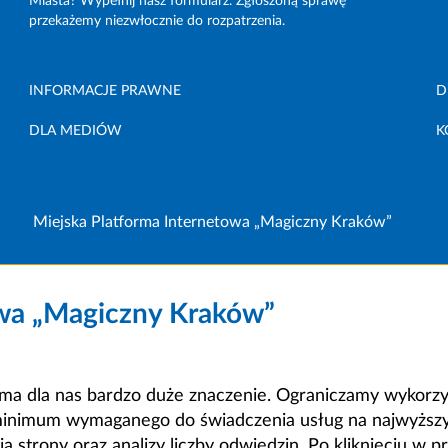
Miasta? Wypełnij nasz formularz. Zgłoszoną sprawę
przekażemy niezwłocznie do rozpatrzenia.
INFORMACJE PRAWNE
D
DLA MEDIÓW
K
Miejska Platforma Internetowa „Magiczny Kraków”
owa „Magiczny Kraków”
a dla nas bardzo duże znaczenie. Ograniczamy wykorzyst
minimum wymaganego do świadczenia usług na najwyższym
strony oraz analizy liczby odwiedzin. Po kliknięciu w pr