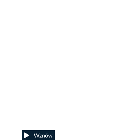
22/31
Wznów