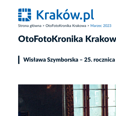
Strona główna
OtoFotoKronika Krakowa
Marzec 2023
OtoFotoKronika Krako
Wisława Szymborska – 25. rocznic
ZDJĘCIE