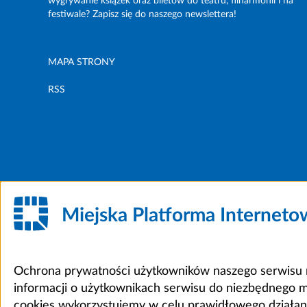
wygrywanie książek oraz biletów do teatru, filharmonii i na
festiwale? Zapisz się do naszego newslettera!
MAPA STRONY
RSS
Miejska Platforma Internet
Ochrona prywatności użytkowników naszego serwisu m
informacji o użytkownikach serwisu do niezbędnego 
cookies wykorzystujemy w celu prawidłowego działania 