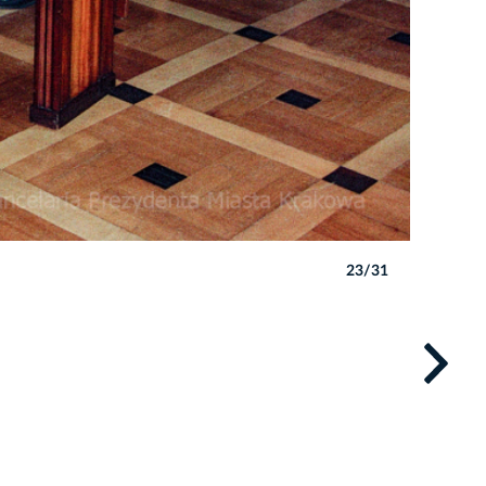
23/31
Autor: W. 