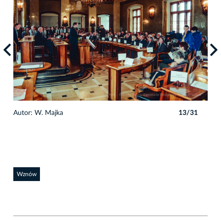
1
Autor: W. Majka
13/31
Auto
Wznów