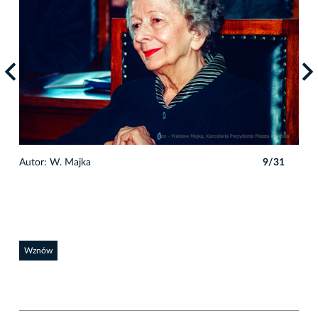
1
Autor: W. Majka
9/31
Auto
Wznów