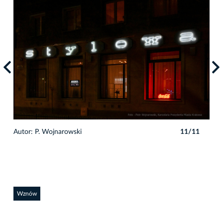
1
Autor: P. Wojnarowski
11/11
Auto
Wznów