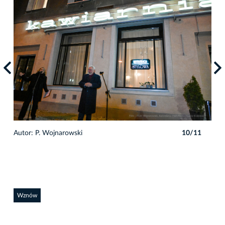
1
Autor: P. Wojnarowski
10/11
Auto
Wznów