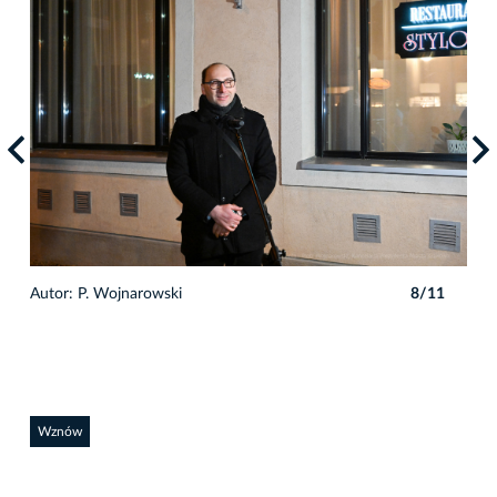
1
Autor: P. Wojnarowski
8/11
Auto
Wznów