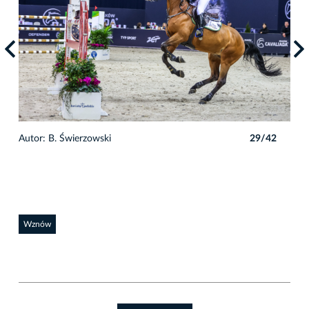
2
Autor: B. Świerzowski
29/42
Auto
Wznów