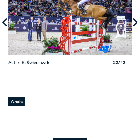
2
Autor: B. Świerzowski
22/42
Auto
Wznów