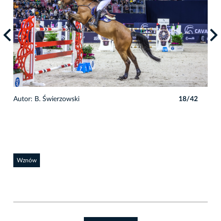
2
Autor: B. Świerzowski
18/42
Auto
Wznów