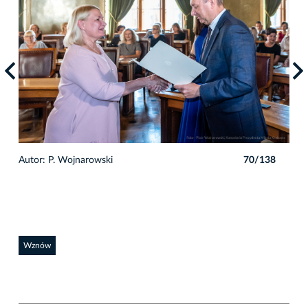
8
Autor: P. Wojnarowski
70/138
Auto
Wznów