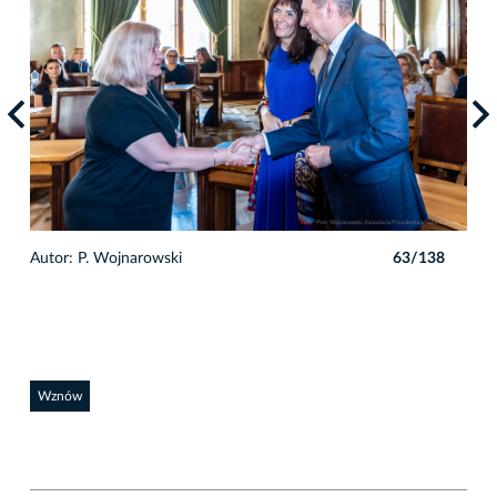
8
Autor: P. Wojnarowski
63/138
Auto
Wznów