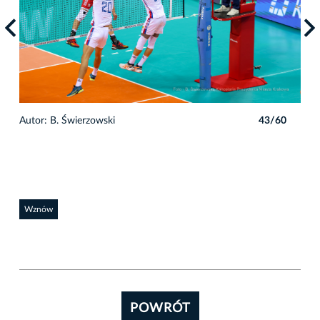
0
Autor: B. Świerzowski
43/60
Auto
Wznów
POWRÓT