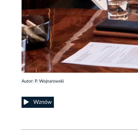
9/19
Autor: P. Wojnarowski
Wznów