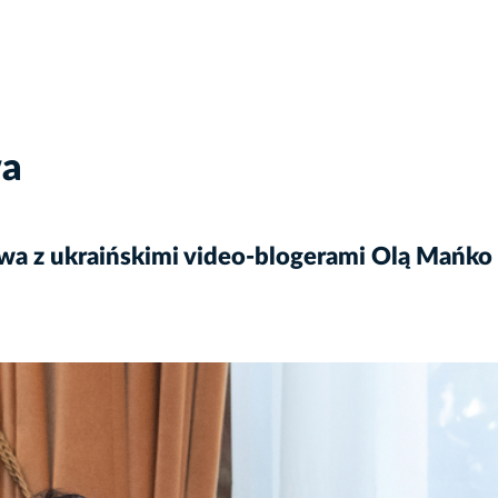
wa
owa z ukraińskimi video-blogerami Olą Mań