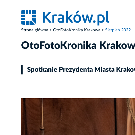
Strona główna
OtoFotoKronika Krakowa
Sierpień 2022
OtoFotoKronika Krako
Spotkanie Prezydenta Miasta Krak
ZDJĘCIE