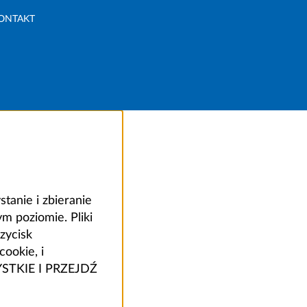
ONTAKT
anie i zbieranie
 poziomie. Pliki
zycisk
ookie, i
ZYSTKIE I PRZEJDŹ