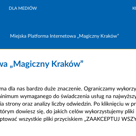
DLA MEDIÓW
K
Miejska Platforma Internetowa „Magiczny Kraków”
owa „Magiczny Kraków”
a dla nas bardzo duże znaczenie. Ograniczamy wykorzyst
minimum wymaganego do świadczenia usług na najwyższym
strony oraz analizy liczby odwiedzin. Po kliknięciu w pr
m dowiesz się, do jakich celów wykorzystujemy pliki c
ceptować wszystkie pliki przyciskiem „ZAAKCEPTUJ WS