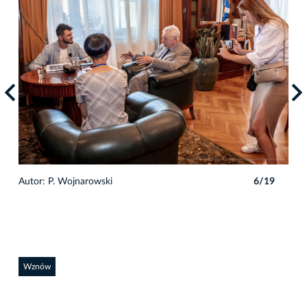
9
Autor: P. Wojnarowski
6/19
Auto
Wznów