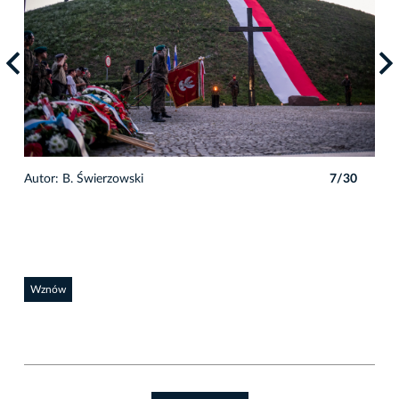
0
Autor: B. Świerzowski
7/30
Auto
Wznów