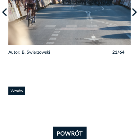
4
Autor: B. Świerzowski
21/64
Auto
Wznów
POWRÓT