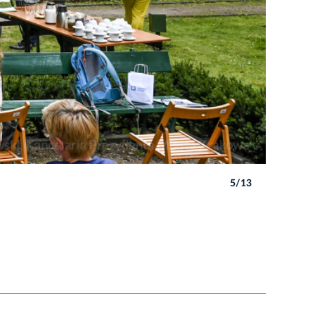
5/13
Autor: P. 