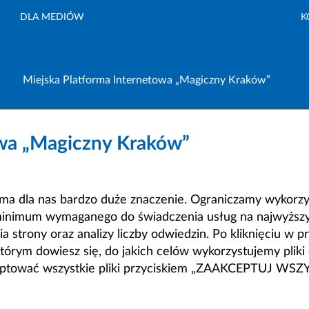
DLA MEDIÓW
K
Miejska Platforma Internetowa „Magiczny Kraków”
owa „Magiczny Kraków”
a dla nas bardzo duże znaczenie. Ograniczamy wykorzyst
minimum wymaganego do świadczenia usług na najwyższym
strony oraz analizy liczby odwiedzin. Po kliknięciu w pr
m dowiesz się, do jakich celów wykorzystujemy pliki c
ceptować wszystkie pliki przyciskiem „ZAAKCEPTUJ WS