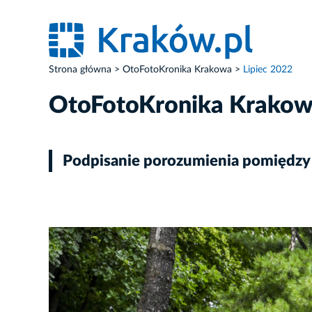
Strona główna
OtoFotoKronika Krakowa
Lipiec 2022
OtoFotoKronika Krako
Podpisanie porozumienia pomiędzy B
ZDJĘCIE