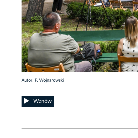
4/13
Autor: P. Wojnarowski
Wznów