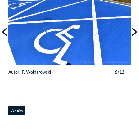
2
Autor: P. Wojnarowski
6/12
Auto
Wznów