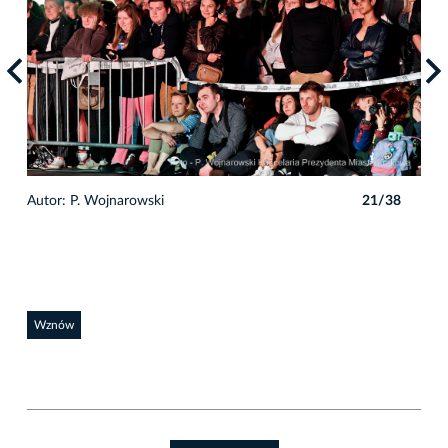
8
Autor: P. Wojnarowski
21/38
Auto
Wznów