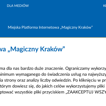
DLA MEDIÓW
K
Miejska Platforma Internetowa „Magiczny Kraków”
owa „Magiczny Kraków”
a dla nas bardzo duże znaczenie. Ograniczamy wykorzyst
minimum wymaganego do świadczenia usług na najwyższym
strony oraz analizy liczby odwiedzin. Po kliknięciu w pr
m dowiesz się, do jakich celów wykorzystujemy pliki c
ceptować wszystkie pliki przyciskiem „ZAAKCEPTUJ WS