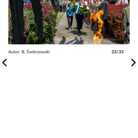
3
Autor: B. Świerzowski
23/33
Auto