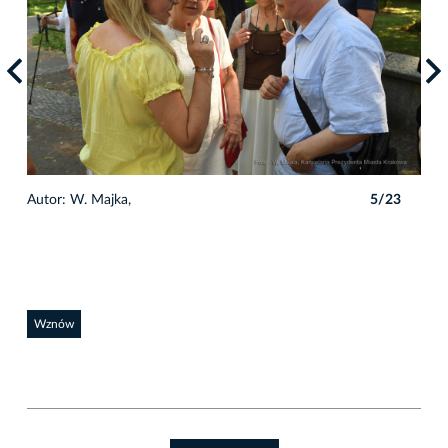
3
Autor: W. Majka,
5/23
Auto
Wznów