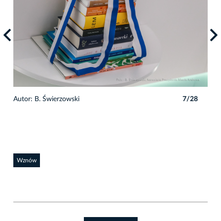
8
Autor: B. Świerzowski
7/28
Auto
Wznów