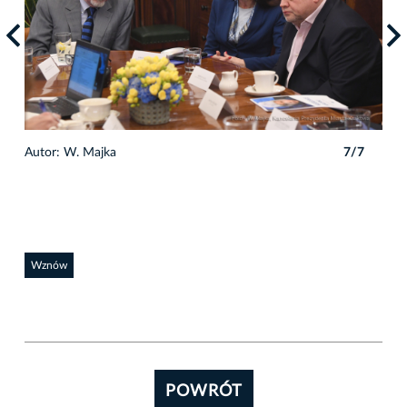
7
Autor: W. Majka
7/7
Auto
Wznów
POWRÓT