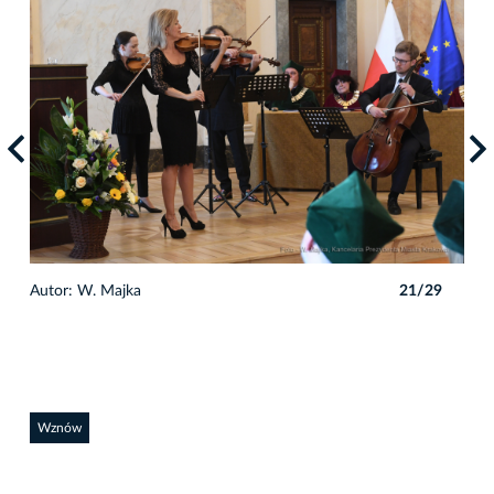
9
Autor: W. Majka
21/29
Auto
Wznów