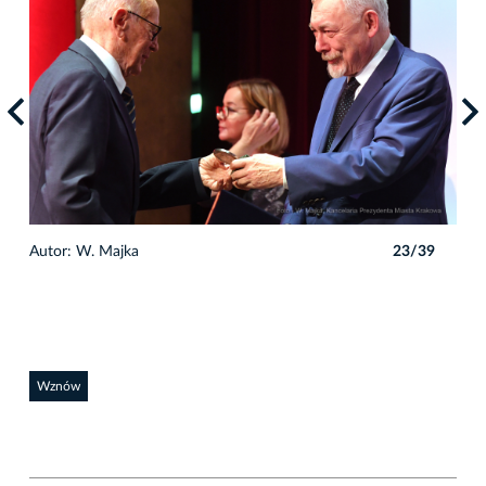
9
Autor: W. Majka
23/39
Auto
Wznów