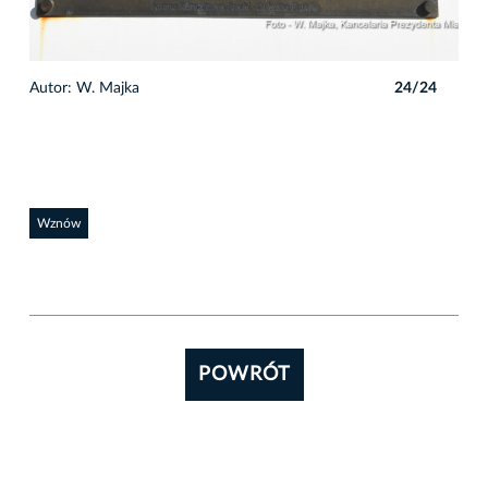
4
Autor: W. Majka
24/24
Wznów
POWRÓT