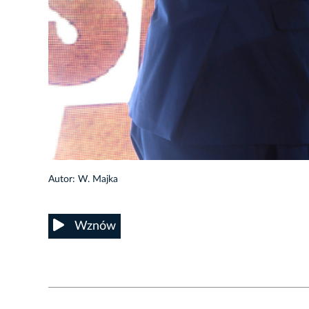
33/45
Autor: W. Majka
Wznów