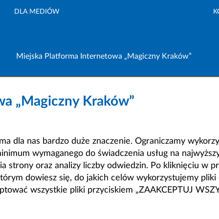
DLA MEDIÓW
K
Miejska Platforma Internetowa „Magiczny Kraków”
owa „Magiczny Kraków”
a dla nas bardzo duże znaczenie. Ograniczamy wykorzyst
minimum wymaganego do świadczenia usług na najwyższym
strony oraz analizy liczby odwiedzin. Po kliknięciu w pr
m dowiesz się, do jakich celów wykorzystujemy pliki c
ceptować wszystkie pliki przyciskiem „ZAAKCEPTUJ WS