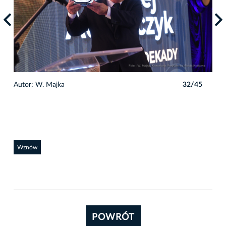
5
Autor: W. Majka
32/45
Auto
Wznów
POWRÓT