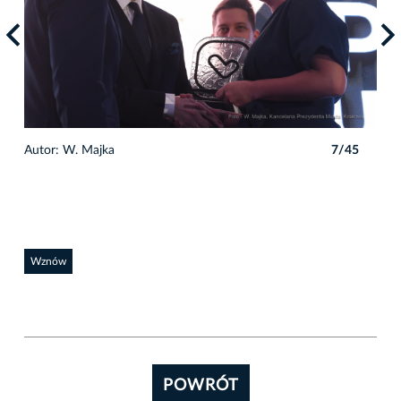
5
Autor: W. Majka
7/45
Auto
Wznów
POWRÓT