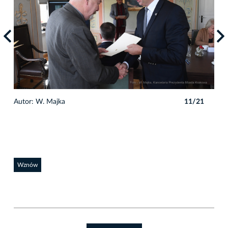
1
Autor: W. Majka
11/21
Auto
Wznów