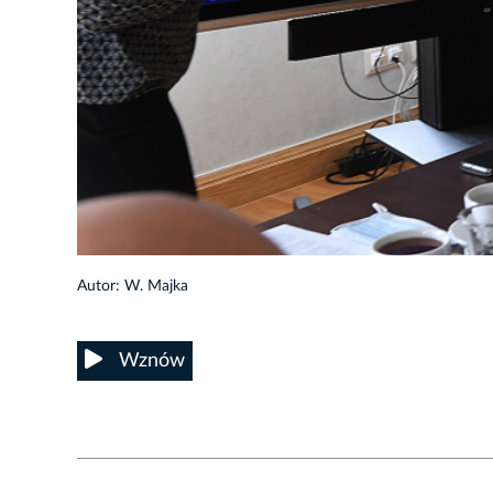
6/21
Autor: W. Majka
Wznów