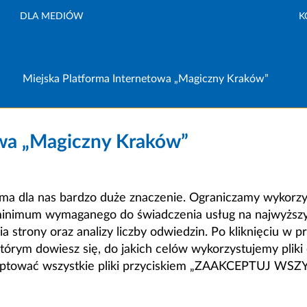
DLA MEDIÓW
K
Miejska Platforma Internetowa „Magiczny Kraków”
owa „Magiczny Kraków”
a dla nas bardzo duże znaczenie. Ograniczamy wykorzyst
minimum wymaganego do świadczenia usług na najwyższym
strony oraz analizy liczby odwiedzin. Po kliknięciu w pr
m dowiesz się, do jakich celów wykorzystujemy pliki c
ceptować wszystkie pliki przyciskiem „ZAAKCEPTUJ WS