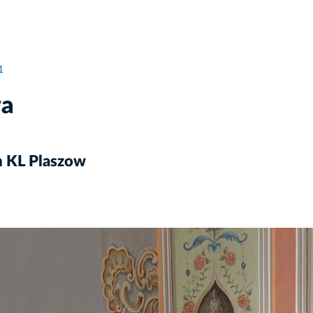
1
wa
 KL Plaszow