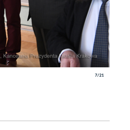
7/21
Autor: W. 